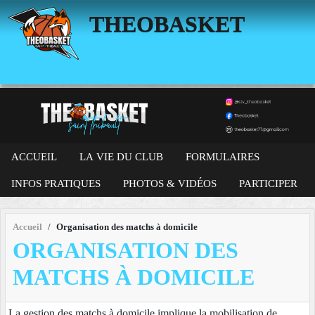
Panneau de gestion des cookies
THEOBASKET
ACCUEIL
LA VIE DU CLUB
FORMULAIRES
INFOS PRATIQUES
PHOTOS & VIDÉOS
PARTICIPER
Accueil
Organisation des matchs à domicile
ORGANISATION DES
MATCHS À DOMICILE
La gestion des matchs à domicile implique la mobilisation de