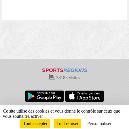
SPORTS
REGIONS
38183
visites
Charte cookies
Gestion des cookies
Ce site utilise des cookies et vous donne le contrôle sur ceux que
Informations légales
Signaler un contenu inapproprié
vous souhaitez activer
Tout accepter
Tout refuser
Personnaliser
Envie de participer ?
Connexion