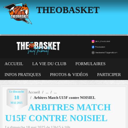
Panneau de gestion des cookies
THEOBASKET
ACCUEIL
LA VIE DU CLUB
FORMULAIRES
INFOS PRATIQUES
PHOTOS & VIDÉOS
PARTICIPER
Le
dimanche
Accueil
18
Arbitres Match U15F contre NOISIEL
MAI
2025
ARBITRES MATCH
U15F CONTRE NOISIEL
Le
dimanche
18
mai
2025
de 13h15 à 16h