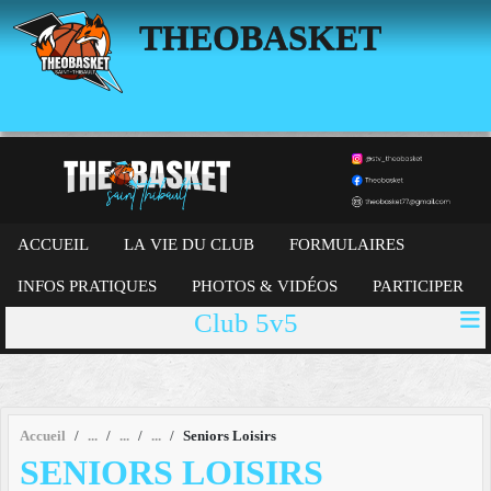
Panneau de gestion des cookies
THEOBASKET
ACCUEIL
LA VIE DU CLUB
FORMULAIRES
INFOS PRATIQUES
PHOTOS & VIDÉOS
PARTICIPER
Club 5v5
Accueil
Seniors Loisirs
SENIORS LOISIRS