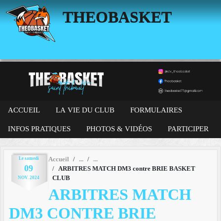
Panneau de gestion des cookies
THEOBASKET
ACCUEIL
LA VIE DU CLUB
FORMULAIRES
INFOS PRATIQUES
PHOTOS & VIDÉOS
PARTICIPER
Le
samedi
Accueil
09
ARBITRES MATCH DM3 contre BRIE BASKET
CLUB
NOV.
2024
ARBITRES MATCH
DM3 CONTRE BRIE