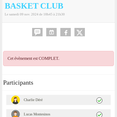
BASKET CLUB
Le
samedi
09
nov.
2024
de 18h45 à 21h30
Cet évènement est
COMPLET
.
Participants
Charlie Déré
Lucas Montesinos