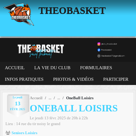
Panneau de gestion des cookies
THEOBASKET
ACCUEIL
LA VIE DU CLUB
FORMULAIRES
INFOS PRATIQUES
PHOTOS & VIDÉOS
PARTICIPER
Le
jeudi
Accueil
OneBall Loisirs
13
ONEBALL LOISIRS
FÉVR.
2025
Le
jeudi
13
févr.
2025
de 20h à 22h
Lieu :
14 rue du tir
noisy le grand
Seniors Loisirs