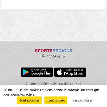
SPORTS
REGIONS
38206
visites
Charte cookies
Gestion des cookies
Informations légales
Signaler un contenu inapproprié
Ce site utilise des cookies et vous donne le contrôle sur ceux que
vous souhaitez activer
Tout accepter
Tout refuser
Personnaliser
Envie de participer ?
Connexion