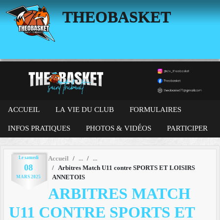
Panneau de gestion des cookies
THEOBASKET
ACCUEIL
LA VIE DU CLUB
FORMULAIRES
INFOS PRATIQUES
PHOTOS & VIDÉOS
PARTICIPER
Le
samedi
Accueil
08
Arbitres Match U11 contre SPORTS ET LOISIRS
ANNETOIS
MARS
2025
ARBITRES MATCH
U11 CONTRE SPORTS ET