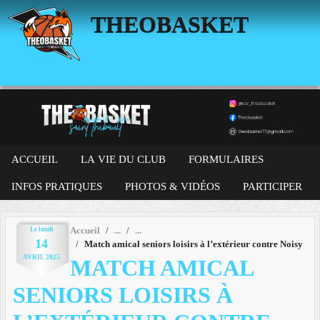
Panneau de gestion des cookies
THEOBASKET
ACCUEIL
LA VIE DU CLUB
FORMULAIRES
INFOS PRATIQUES
PHOTOS & VIDÉOS
PARTICIPER
Le
lundi
Accueil
14
Match amical seniors loisirs à l’extérieur contre Noisy
AVRIL
2025
MATCH AMICAL
SENIORS LOISIRS À