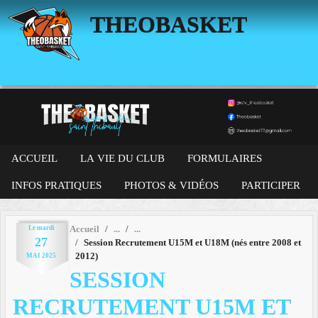
Panneau de gestion des cookies
THEOBASKET
ACCUEIL
LA VIE DU CLUB
FORMULAIRES
INFOS PRATIQUES
PHOTOS & VIDÉOS
PARTICIPER
Le
mardi
Accueil
27
Session Recrutement U15M et U18M (nés entre 2008 et
2012)
MAI
2025
SESSION
RECRUTEMENT U15M ET