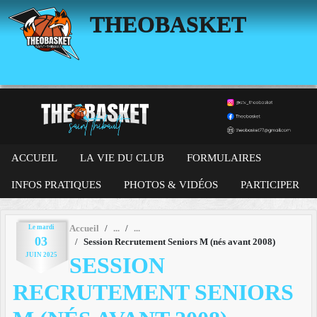
Panneau de gestion des cookies
THEOBASKET
ACCUEIL
LA VIE DU CLUB
FORMULAIRES
INFOS PRATIQUES
PHOTOS & VIDÉOS
PARTICIPER
Le
mardi
Accueil
03
Session Recrutement Seniors M (nés avant 2008)
JUIN
2025
SESSION
RECRUTEMENT SENIORS