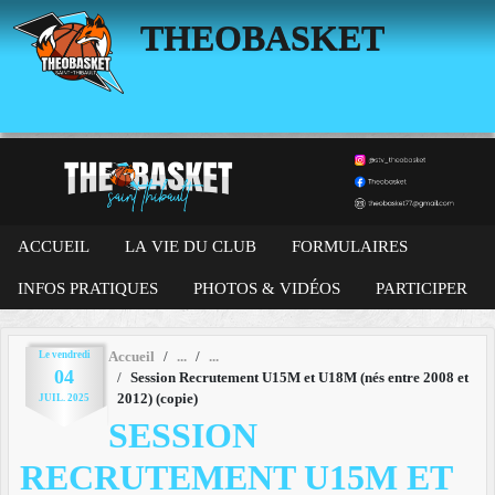
Panneau de gestion des cookies
THEOBASKET
ACCUEIL
LA VIE DU CLUB
FORMULAIRES
INFOS PRATIQUES
PHOTOS & VIDÉOS
PARTICIPER
Le
vendredi
Accueil
04
Session Recrutement U15M et U18M (nés entre 2008 et
2012) (copie)
JUIL.
2025
SESSION
RECRUTEMENT U15M ET