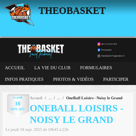
Panneau de gestion des cookies
THEOBASKET
ACCUEIL
LA VIE DU CLUB
FORMULAIRES
INFOS PRATIQUES
PHOTOS & VIDÉOS
PARTICIPER
Le
jeudi
Accueil
OneBall Loisirs - Noisy le Grand
18
ONEBALL LOISIRS -
SEPT.
2025
NOISY LE GRAND
Le
jeudi
18
sept.
2025
de 19h45 à 22h