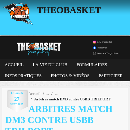
Panneau de gestion des cookies
THEOBASKET
ACCUEIL
LA VIE DU CLUB
FORMULAIRES
INFOS PRATIQUES
PHOTOS & VIDÉOS
PARTICIPER
Le
samedi
Accueil
27
Arbitres match DM3 contre USBB TRILPORT
SEPT.
2025
ARBITRES MATCH
DM3 CONTRE USBB