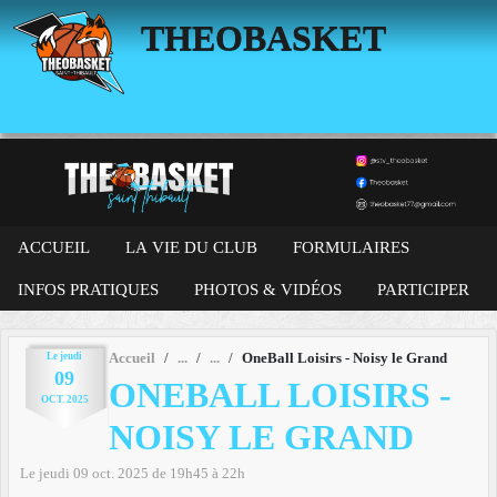
Panneau de gestion des cookies
THEOBASKET
ACCUEIL
LA VIE DU CLUB
FORMULAIRES
INFOS PRATIQUES
PHOTOS & VIDÉOS
PARTICIPER
Le
jeudi
Accueil
OneBall Loisirs - Noisy le Grand
09
ONEBALL LOISIRS -
OCT.
2025
NOISY LE GRAND
Le
jeudi
09
oct.
2025
de 19h45 à 22h