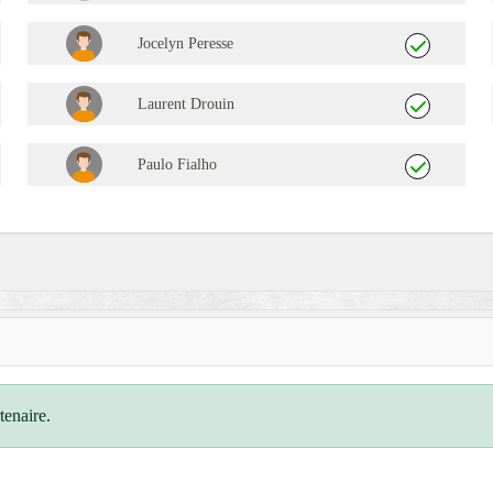
Jocelyn Peresse
Laurent Drouin
Paulo Fialho
tenaire.