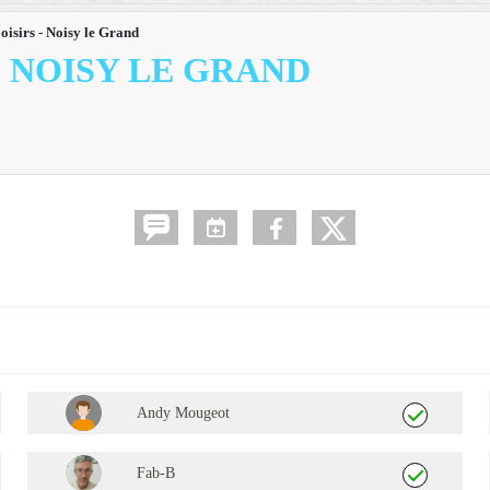
isirs - Noisy le Grand
- NOISY LE GRAND
Andy Mougeot
Fab-B