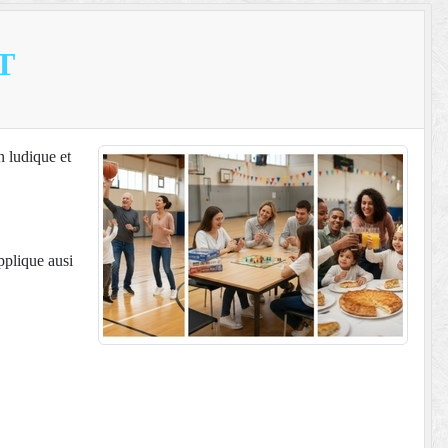
T
n ludique et
applique ausi