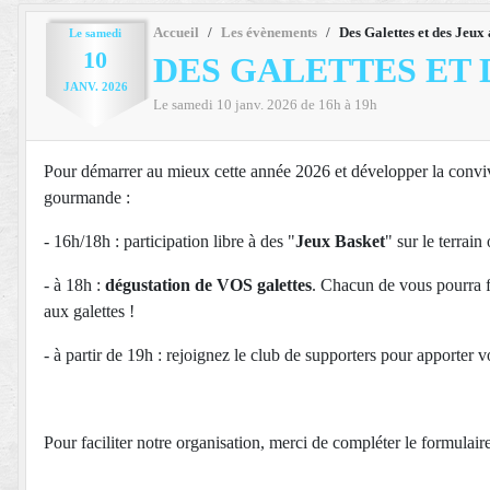
Accueil
Les évènements
Des Galettes et des Jeux
Le
samedi
10
DES GALETTES ET
JANV.
2026
Le
samedi
10
janv.
2026
de 16h à 19h
Pour démarrer au mieux cette année 2026 et développer la convivia
gourmande :
- 16h/18h : participation libre à des "
Jeux Basket
" sur le terrain
- à 18h :
dégustation de VOS galettes
. Chacun de vous pourra fai
aux galettes !
- à partir de 19h : rejoignez le club de supporters pour apporter 
Pour faciliter notre organisation, merci de compléter le formulai