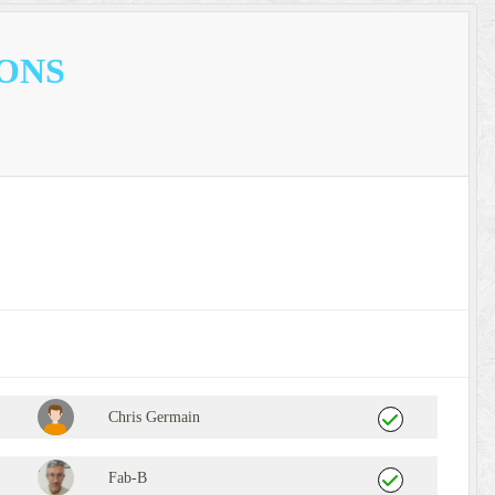
LONS
Chris Germain
Fab-B