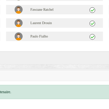
Fawzane Ratchel
Laurent Drouin
Paulo Fialho
tenaire.