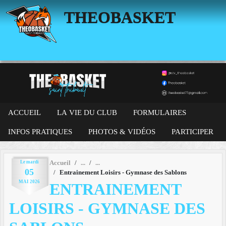
Panneau de gestion des cookies
THEOBASKET
ACCUEIL
LA VIE DU CLUB
FORMULAIRES
INFOS PRATIQUES
PHOTOS & VIDÉOS
PARTICIPER
Le
mardi
Accueil
05
Entrainement Loisirs - Gymnase des Sablons
MAI
2026
ENTRAINEMENT
LOISIRS - GYMNASE DES