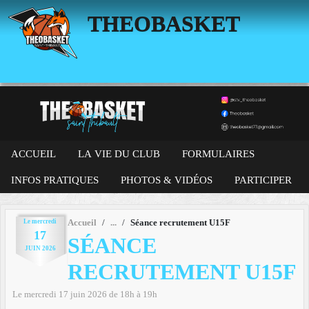
Panneau de gestion des cookies
THEOBASKET
ACCUEIL
LA VIE DU CLUB
FORMULAIRES
INFOS PRATIQUES
PHOTOS & VIDÉOS
PARTICIPER
Le
mercredi
Accueil
Séance recrutement U15F
17
SÉANCE
JUIN
2026
RECRUTEMENT U15F
Le
mercredi
17
juin
2026
de 18h à 19h