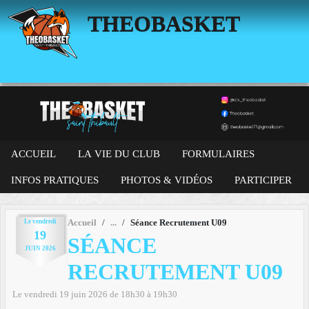
Panneau de gestion des cookies
THEOBASKET
ACCUEIL
LA VIE DU CLUB
FORMULAIRES
INFOS PRATIQUES
PHOTOS & VIDÉOS
PARTICIPER
Le
vendredi
Accueil
Séance Recrutement U09
19
SÉANCE
JUIN
2026
RECRUTEMENT U09
Le
vendredi
19
juin
2026
de 18h30 à 19h30