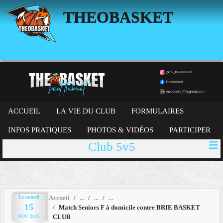
Panneau de gestion des cookies
THEOBASKET
ACCUEIL
LA VIE DU CLUB
FORMULAIRES
INFOS PRATIQUES
PHOTOS & VIDÉOS
PARTICIPER
Club 5v5
Le
samedi
Accueil
15
Match Seniors F à domicile contre BRIE BASKET
CLUB
NOV.
2025