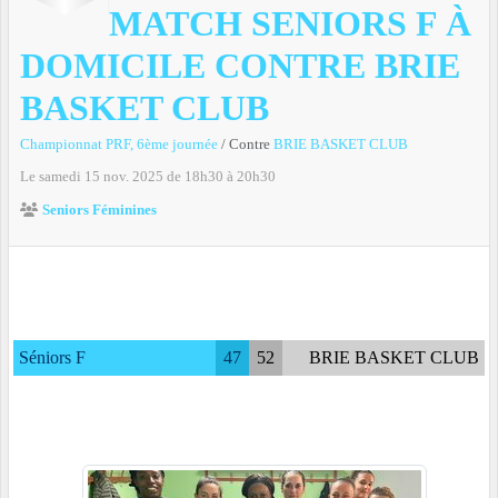
MATCH SENIORS F À
DOMICILE CONTRE BRIE
BASKET CLUB
Championnat PRF, 6ème journée
/ Contre
BRIE BASKET CLUB
Le
samedi
15
nov.
2025
de 18h30 à 20h30
Seniors Féminines
Séniors F
47
52
BRIE BASKET CLUB