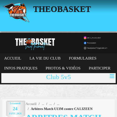
Panneau de gestion des cookies
THEOBASKET
ACCUEIL
LA VIE DU CLUB
FORMULAIRES
INFOS PRATIQUES
PHOTOS & VIDÉOS
PARTICIPER
Club 5v5
Le
samedi
Accueil
24
Arbitres Match U13M contre CA LIZEEN
JANV.
2026