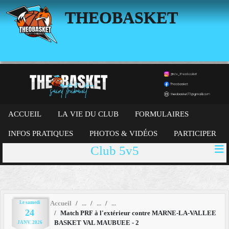
Panneau de gestion des cookies
THEOBASKET
ACCUEIL
LA VIE DU CLUB
FORMULAIRES
INFOS PRATIQUES
PHOTOS & VIDÉOS
PARTICIPER
Club 5v5
Le
samedi
Accueil
24
Match PRF à l'extérieur contre MARNE-LA-VALLEE
BASKET VAL MAUBUEE - 2
JANV.
2026