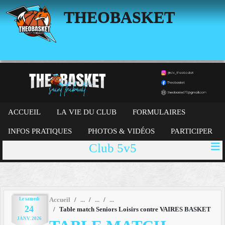
Panneau de gestion des cookies
THEOBASKET
ACCUEIL
LA VIE DU CLUB
FORMULAIRES
INFOS PRATIQUES
PHOTOS & VIDÉOS
PARTICIPER
Club 5v5
Le
samedi
Accueil
24
Table match Seniors Loisirs contre VAIRES BASKET
JANV.
2026