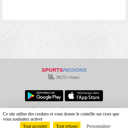
SPORTS
REGIONS
38255
visites
Charte cookies
Gestion des cookies
Ce site utilise des cookies et vous donne le contrôle sur ceux que
Informations légales
Signaler un contenu inapproprié
vous souhaitez activer
Tout accepter
Tout refuser
Personnaliser
Envie de participer ?
Connexion