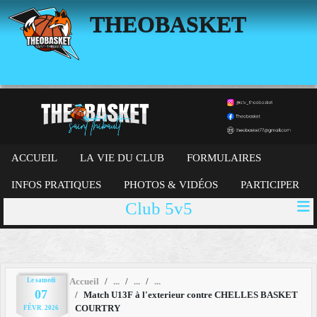
Panneau de gestion des cookies
THEOBASKET
ACCUEIL
LA VIE DU CLUB
FORMULAIRES
INFOS PRATIQUES
PHOTOS & VIDÉOS
PARTICIPER
Club 5v5
Le
samedi
Accueil
07
Match U13F à l'exterieur contre CHELLES BASKET
COURTRY
FÉVR.
2026