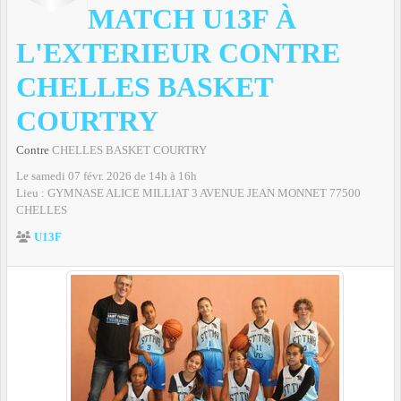
MATCH U13F À
L'EXTERIEUR CONTRE
CHELLES BASKET
COURTRY
Contre
CHELLES BASKET COURTRY
Le
samedi
07
févr.
2026
de 14h à 16h
Lieu :
GYMNASE ALICE MILLIAT 3 AVENUE JEAN MONNET
77500
CHELLES
U13F