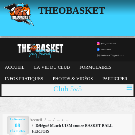
Panneau de gestion des cookies
THEOBASKET
ACCUEIL
LA VIE DU CLUB
FORMULAIRES
INFOS PRATIQUES
PHOTOS & VIDÉOS
PARTICIPER
Club 5v5
Le
dimanche
Accueil
08
Délégué Match U13M contre BASKET BALL
FERTOIS
FÉVR.
2026