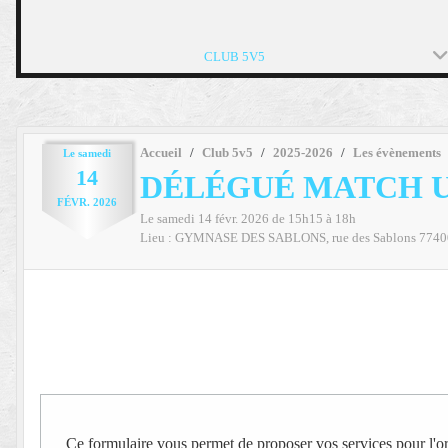
CLUB 5V5
Accueil
Club 5v5
2025-2026
Les évènements
Le
samedi
14
DÉLÉGUÉ MATCH U
FÉVR.
2026
Le
samedi
14
févr.
2026
de 15h15 à 18h
Lieu :
GYMNASE DES SABLONS, rue des Sablons
7740
Ce formulaire vous permet de proposer vos services pour l'or